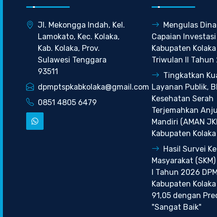
Jl. Mekongga Indah, Kel.
Mengulas Dina
Lamokato, Kec. Kolaka,
Capaian Investasi
Kab. Kolaka, Prov.
Kabupaten Kolaka
Sulawesi Tenggara
Triwulan II Tahun
93511
Tingkatkan Kua
dpmptspkabkolaka@gmail.com
Layanan Publik, 
Kesehatan Serah
0851 4805 6479
Terjemahkan Anj
Mandiri (AMAN JK
Kabupaten Kolaka
Hasil Survei K
Masyarakat (SKM)
I Tahun 2026 DP
Kabupaten Kolaka 
91,05 dengan Pre
"Sangat Baik"