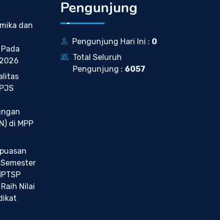
Pengunjung
mika dan
Pengunjung Hari Ini :
0
 Pada
Total Seluruh
 2026
Pengunjung :
6057
litas
BPJS
ungan
N) di MPP
epuasan
 Semester
MPTSP
Raih Nilai
dikat