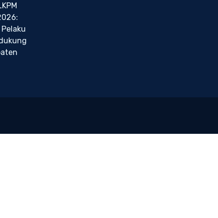
LKPM
2026:
 Pelaku
ndukung
paten