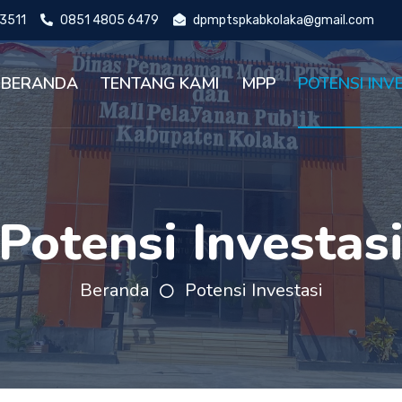
93511
0851 4805 6479
dpmptspkabkolaka@gmail.com
BERANDA
TENTANG KAMI
MPP
POTENSI INV
Potensi Investas
Beranda
Potensi Investasi